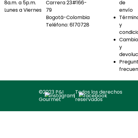
8a.m. a 5p.m.
Carrera 23#166-
de
Lunes a Viernes
79
envío
Bogotá-Colombia
Términ
Teléfono:
6170728
y
condici
Cambio
y
devoluc
Pregun
frecuen
©2023 P&I
Todos los derechos
|
Gourmet
reservados