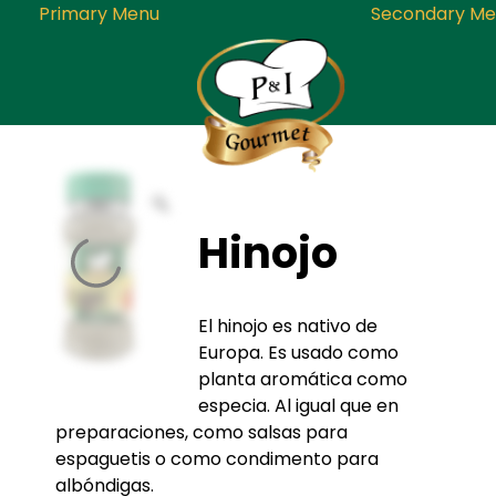
Primary Menu
Secondary Me
Skip
to
P&I Gourmet
Empresa dedicada a la producci
content
Hinojo
embalaje y distribución de
condimentos, especias, sazonado
mezclas de la mas alta calida
El hinojo es nativo de
Europa. Es usado como
planta aromática como
especia. Al igual que en
preparaciones, como salsas para
espaguetis o como condimento para
albóndigas.