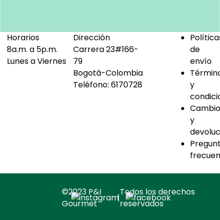
Horarios
Dirección
Política
8a.m. a 5p.m.
Carrera 23#166-
de
Lunes a Viernes
79
envío
Bogotá-Colombia
Términ
Teléfono:
6170728
y
condici
Cambio
y
devoluc
Pregun
frecuen
©2023 P&I
Todos los derechos
|
Gourmet
reservados