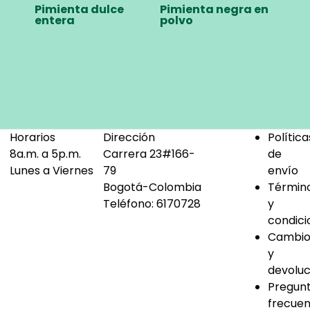
Pimienta dulce
Pimienta negra en
entera
polvo
Horarios
Dirección
Política
8a.m. a 5p.m.
Carrera 23#166-
de
Lunes a Viernes
79
envío
Bogotá-Colombia
Términ
Teléfono:
6170728
y
condici
Cambio
y
devoluc
Pregun
frecuen