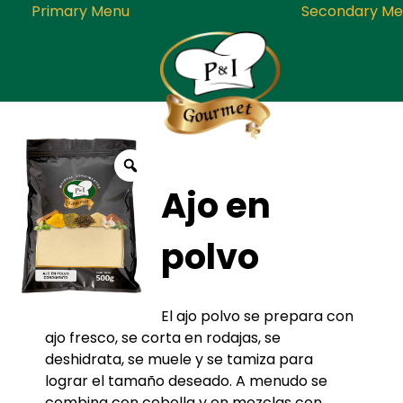
Primary Menu
Secondary Me
Skip
to
P&I Gourmet
Empresa dedicada a la producci
content
Ajo en
embalaje y distribución de
condimentos, especias, sazonado
mezclas de la mas alta calida
polvo
El ajo polvo se prepara con
ajo fresco, se corta en rodajas, se
deshidrata, se muele y se tamiza para
lograr el tamaño deseado. A menudo se
combina con cebolla y en mezclas con