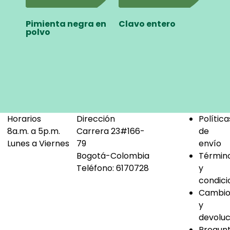
Pimienta negra en
Clavo entero
polvo
Horarios
Dirección
Política
8a.m. a 5p.m.
Carrera 23#166-
de
Lunes a Viernes
79
envío
Bogotá-Colombia
Términ
Teléfono:
6170728
y
condici
Cambio
y
devoluc
Pregun