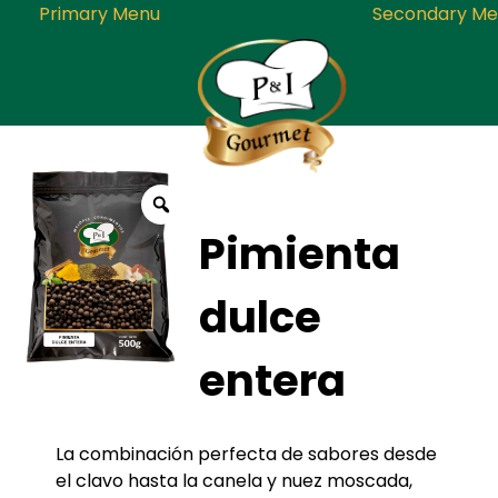
Primary Menu
Secondary Me
Skip
to
P&I Gourmet
Empresa dedicada a la producci
content
Pimienta
embalaje y distribución de
condimentos, especias, sazonado
mezclas de la mas alta calida
dulce
entera
La combinación perfecta de sabores desde
el clavo hasta la canela y nuez moscada,